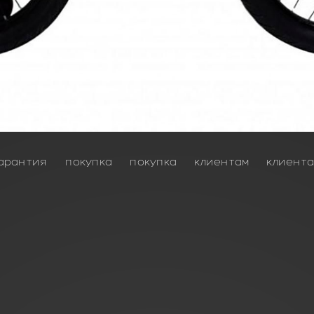
арантия
покупка
покупка
клиентам
клиент