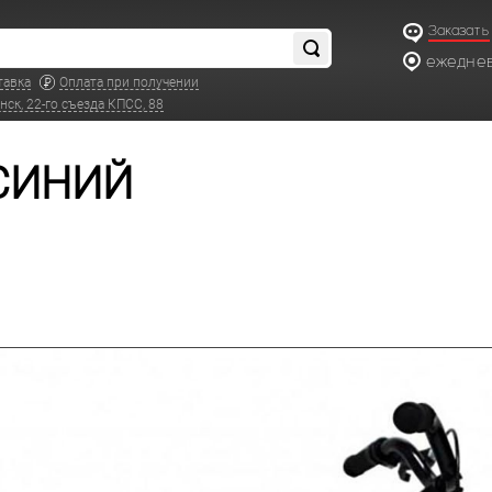
Заказать
ежедневн
тавка
Оплата при получении
нск, 22-го съезда КПСС, 88
-СИНИЙ