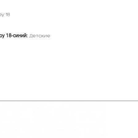
y 18
y 18-синий:
Детские