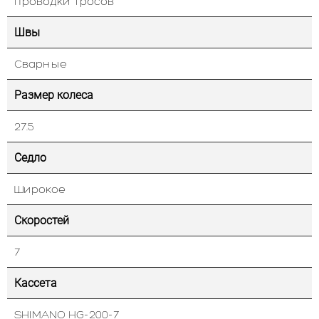
проводки тросов
Швы
Сварные
Размер колеса
27.5
Седло
Широкое
Скоростей
7
Кассета
SHIMANO HG-200-7