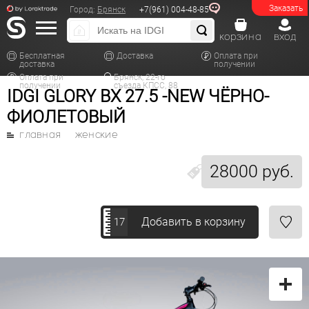
Заказать
Город:
Брянск
+7(961) 004-48-85
корзина
вход
Бесплатная
Доставка
Оплата при
доставка
получении
Оплата при
Брянск, 22-го
получении
съезда КПСС, 88
IDGI GLORY BX 27.5 -NEW ЧЁРНО-
ФИОЛЕТОВЫЙ
главная
женские
28000 руб.
Добавить в корзину
17