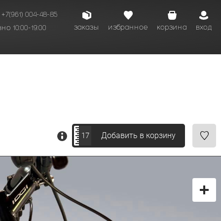
+7(961) 004-48-85
заказы
избранное
корзина
вход
о 10:00-19:00
Добавить в корзину
17