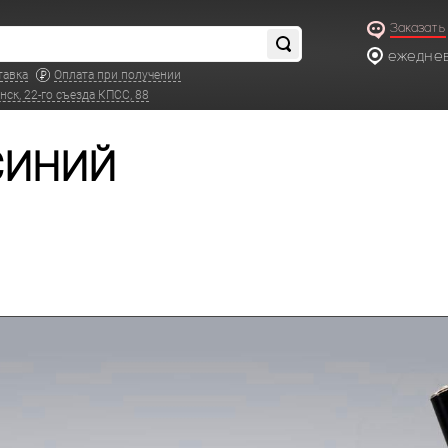
Заказать
ежедневн
тавка
Оплата при получении
нск, 22-го съезда КПСС, 88
-СИНИЙ