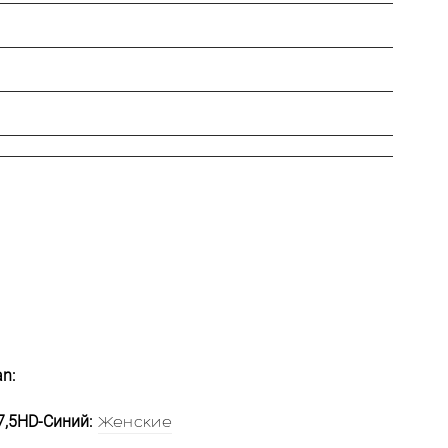
n:
7,5HD-Синий:
Женские