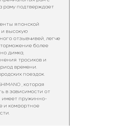
а раму подтверждает
ненты японской
 и высокую
ного отзывчивей, легче
т торможение более
но димка,
знения тросиков и
ериод времени.
родских поездок.
HIMANO , которая
ь в зависимости от
он имеет пружинно-
е и комфортное
сти.