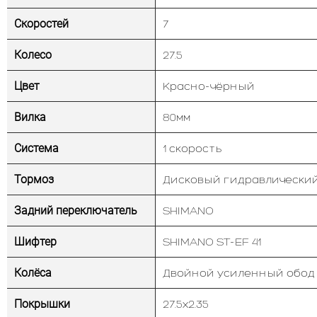
Скоростей
7
Колесо
27.5
Цвет
Красно-чёрный
Вилка
80мм
Система
1 скорость
Тормоз
Дисковый гидравлически
Задний переключатель
SHIMANO
Шифтер
SHIMANO ST-EF 41
Колёса
Двойной усиленный обод
Покрышки
27.5х2.35