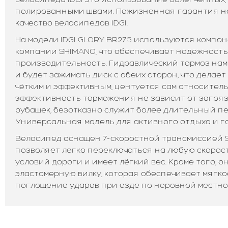
полированными швами. Пожизненная гарантия н
качество велосипедов IDGI.
На модели IDGI GLORY BR27.5 используются компо
компании SHIMANO, что обеспечивает надежность
производительность. Гидравлический тормоз нам
и будет зажимать диск с обеих сторон, что делае
чётким и эффективным, центуется сам относитель
эффективность торможения не зависит от загря
рубашек, безотказно служит более длительный п
Универсальная модель для активного отдыха и го
Велосипед оснащен 7-скоростной трансмиссией S
позволяет легко переключаться на любую скорост
условий дороги и имеет лёгкий вес. Кроме того, 
эластомерную вилку, которая обеспечивает мягко
поглощение ударов при езде по неровной местно