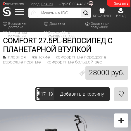
Заказать
Город:
Брянск
+7(961) 004-48-85
корзина
вход
Бесплатная
Доставка
Оплата при
доставка
получении
Оплата при
Брянск, 22-го
получении
съезда КПСС, 88
COMFORT 27.5PL-ВЕЛОСИПЕД С
ПЛАНЕТАРНОЙ ВТУЛКОЙ
главная
женские
комфортные городские
взрослые горные
комфортные большой вес
28000 руб.
Добавить в корзину
17
19